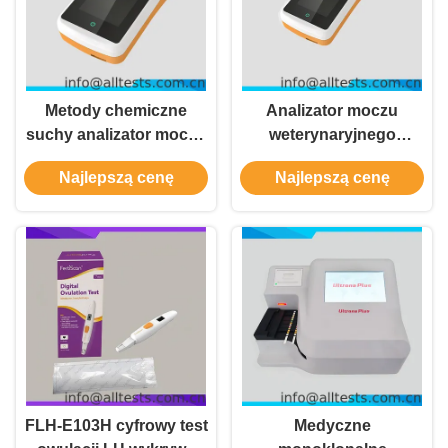
Metody chemiczne
Analizator moczu
suchy analizator moczu
weterynaryjnego
AUR-500 Ocena pół
metodą chemiczną
Najlepszą cenę
Najlepszą cenę
ilościowa moczu
suchą
ludzkiego
FLH-E103H cyfrowy test
Medyczne