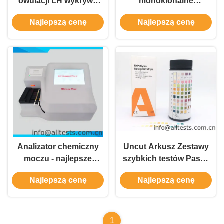
owulacji LH wykrywa
monoklonalne
wzrost LH w moczu
przeciwciało anty - alfa
Najlepszą cenę
Najlepszą cenę
HCG hybrydoma do
badań IVD
Analizator chemiczny
Uncut Arkusz Zestawy
moczu - najlepsze
szybkich testów Pasek
rozwiązanie dla
odczynnika do analizy
Najlepszą cenę
Najlepszą cenę
profesjonalistów
moczu Przewodnik
użytkownika
1