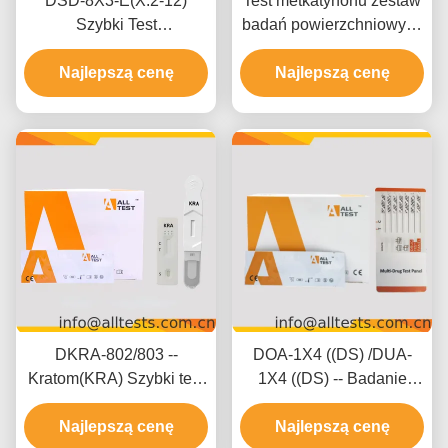
DSD-8X3-E(X:2-12)
Test metkatynonu zestaw
Szybki Test
badań powierzchniowych
Wielopierwiastkowy na
MCAT z wynikami w
Najlepszą cenę
Ślinę do Użytku
ciągu 5 minut 500 ng/ml
Najlepszą cenę
Profesjonalnego
DKRA-802/803 --
DOA-1X4 ((DS) /DUA-
Kratom(KRA) Szybki test
1X4 ((DS) -- Badanie
(płyn doustny)
szybkie 2-20 leków
((Kaseta/Urządzenie)
Najlepszą cenę
Najlepszą cenę
(urynę)