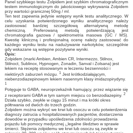
Panel szybkiego testu Zolpidem jest szybkim chromatograficznym
testem immunologicznym do jakościowego wykrywania Zolpidem
przy wartości granicznej 50ng / ml.
Ten test zapewnia jedynie wstępny wynik testu analitycznego. W
celu uzyskania potwierdzonego wyniku analitycznego należy
zastosować bardziej szczegółową alternatywną metodę
chemiczną. Preferowaną metodą potwierdzającą jest
chromatografia gazowa / spektrometria masowa (GC / MS).
Kwestię kliniczną i profesjonalną ocenę należy zastosować do
każdego wyniku testu na nadużywanie narkotyków, szczególnie
gdy wskazane są wstępne pozytywne wyniki.
Opis:
Zolpidem (marki Ambien, Ambien CR, Intermezzo, Stilnox,
Stilnoct, Sublinox, Hypnogen, Zonadin, Sanval i Zolsana) jest
lekiem na receptę stosowanym w leczeniu bezsenności i
1
niektórych zaburzeń mózgu.
Jest krótkodziałającym,
niebenzodiazepinowym lekiem nasennym klasy imidazopirydyny.
1
Potęguje to GABA, neuroprzekaźnik hamujący, przez wiązanie się
2
z receptorami GABA w tym samym miejscu co benzodiazepiny.
Działa szybko, zwykle w ciągu 15 minut i ma krótki okres
półtrwania od dwóch do trzech godzin.
Zolpidem można wykryć we krwi lub osoczu w celu potwierdzenia
diagnozy zatrucia u hospitalizowanych pacjentów, dostarczenia
dowodów w przypadku upośledzenia zdolności prowadzenia
pojazdu lub pomocy medycznej
-
legalne śledztwo w sprawie
śmierci. Stężenia zolpidemu we krwi lub osoczu są zwykle w