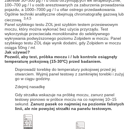
zakresie 30–300 μg / l u osób otrzymujących lek terapeutycznie,
100–700 μg / l u osób aresztowanych za zaburzenia prowadzenia
pojazdu, a
1000–7000
μg / l u ofiar ostrego przedawkowania.
Ogólnie techniki analityczne obejmują chromatografię gazową lub
3,4,5
cieczową.
Panel szybkiego testu ZOL jest szybkim testem przesiewowym
moczu, który można wykonać bez użycia przyrządu. Test
wykorzystuje przeciwciała monoklonalne do selektywnego
wykrywania podwyższonego poziomu Zolpidem w moczu. Panel
szybkiego testu ZOL daje wynik dodatni, gdy Zolpidem w moczu
osiąga 50ng / ml.
Jak używać?
Pozwól, aby test, próbka moczu i / lub kontrole osiągnęły
temperaturę pokojową (15-30ºC) przed badaniem.
Doprowadź torebkę do temperatury pokojowej przed jej
otwarciem. Wyjmij panel testowy z zamkniętej torebki i zużyj
go w ciągu godziny.
Zdejmij nasadkę
Gdy strzałka wskazuje na próbkę moczu, zanurz panel
testowy pionowo w próbce moczu na co najmniej 10–15
sekund.
Zanurz pasek co najmniej na poziomie falistych
linii, ale nie powyżej strzałki na panelu testowym.