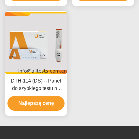
DTH-114 (DS) -- Panel
do szybkiego testu na
marihuanę (THC) (mocz)
Najlepszą cenę
(Panel)