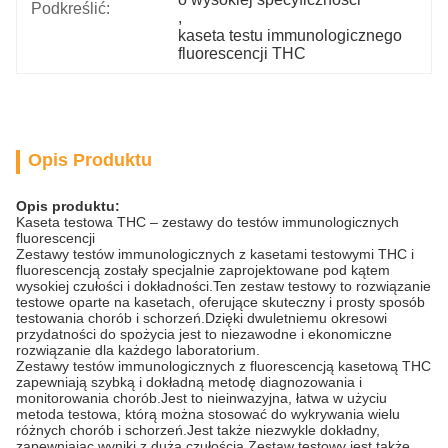
Podkreślić:
, 
kaseta testu immunologicznego 
fluorescencji THC
Opis Produktu
Opis produktu:
Kaseta testowa THC – zestawy do testów immunologicznych
fluorescencji
Zestawy testów immunologicznych z kasetami testowymi THC i
fluorescencją zostały specjalnie zaprojektowane pod kątem
wysokiej czułości i dokładności.Ten zestaw testowy to rozwiązanie
testowe oparte na kasetach, oferujące skuteczny i prosty sposób
testowania chorób i schorzeń.Dzięki dwuletniemu okresowi
przydatności do spożycia jest to niezawodne i ekonomiczne
rozwiązanie dla każdego laboratorium.
Zestawy testów immunologicznych z fluorescencją kasetową THC
zapewniają szybką i dokładną metodę diagnozowania i
monitorowania chorób.Jest to nieinwazyjna, łatwa w użyciu
metoda testowa, którą można stosować do wykrywania wielu
różnych chorób i schorzeń.Jest także niezwykle dokładny,
zapewniając wyniki z dużą czułością.Zestaw testowy jest także