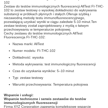
102
Zestaw do testów immunologicznych fluorescencji AllTest FI-THC-
102 to zestaw testowy o wysokiej dokładności do wykrywania
substancji w próbkach płynnych i stałych.Oferuje szybką i
niezawodną metodę testu immunofluorescencyjnego,
pozwalającą uzyskać wyniki w ciągu zaledwie 5-10 minut.Ten
zestaw testowy został zaprojektowany z myślą o łatwym
przechowywaniu w temperaturze pokojowej.
Cechy zestawu do testów immunologicznych AllTest
Fluorescencja FI-THC-102:
Nazwa marki: AllTest
Numer modelu: FI-THC-102
Dokładność: wysoka
Metoda wykrywania: test immunologiczny fluorescencji
Czas do uzyskania wyników: 5–10 minut
Typ: zestaw testowy
Warunki przechowywania: Temperatura pokojowa
Wsparcie i usługi:
Wsparcie techniczne i serwis zestawów do testów
immunologicznych fluorescencji
Firma XYZ Corporation zapewnia kompleksowe wsparcie