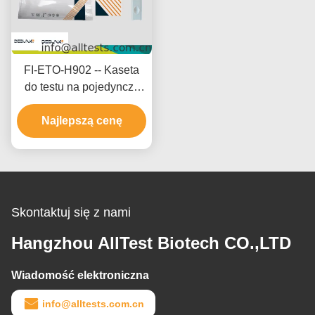
FI-ETO-H902 -- Kaseta
do testu na pojedynczy
narkotyk - Etomidat (ETO)
Najlepszą cenę
(Włosy)
Skontaktuj się z nami
Hangzhou AllTest Biotech CO.,LTD
Wiadomość elektroniczna
info@alltests.com.cn