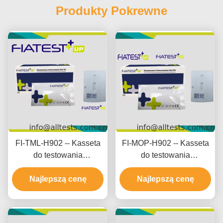
Produkty Pokrewne
FI-TML-H902 -- Kasseta
FI-MOP-H902 -- Kasseta
do testowania
do testowania
pojedynczych leków -
pojedynczych leków - M
Tramadol (TML) (włosy)
Najlepszą cenę
orfina (MOP) (włosy)
Najlepszą cenę