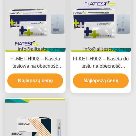
FI-MET-H902 -- Kaseta
FI-KET-H902 -- Kaseta do
testowa na obecność
testu na obecność
pojedynczego leku - M
pojedynczego leku -
etamfetamina (MET)
Najlepszą cenę
Ketamina (KET) (Włosy)
Najlepszą cenę