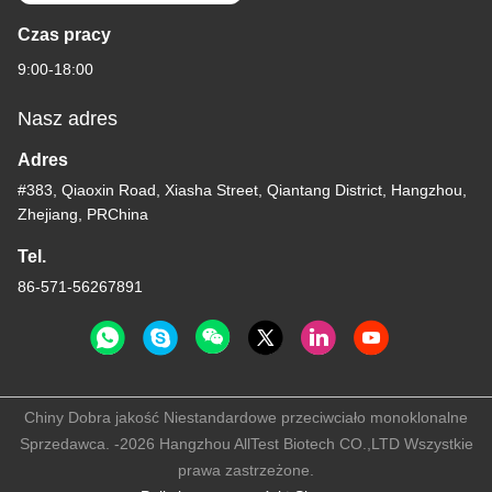
Czas pracy
9:00-18:00
Nasz adres
Adres
#383, Qiaoxin Road, Xiasha Street, Qiantang District, Hangzhou,
Zhejiang, PRChina
Tel.
86-571-56267891
Chiny Dobra jakość Niestandardowe przeciwciało monoklonalne
Sprzedawca. -2026 Hangzhou AllTest Biotech CO.,LTD Wszystkie
prawa zastrzeżone.