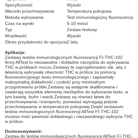
Specyficzność
Wysoki
Warunki przechowywania
Temperatura pokojowa
Metoda wykrywania
Test immunologiczny fluorescencji
Czas na wyniki
5-10 minut
Typ
Zestaw testowy
Wrażliwość
Wysoki
Okres przydatności do spożycia
2 lata
Aplikacje:
Zestawy testów immunologicznych fluorescencji FI-THC-102
firmy AllTest to niezawodne i dokładne narzędzia do wykrywania
THC w próbkach moczu.Zestawy te zaprojektowano tak, aby z
łatwością wykrywały obecność THC w próbce za pomocą
fluorescencyjnego testu immunologicznego i zapewniały
maksymalną dokładność i czułość przy minimalnym
przygotowaniu próbki.Zestawy są wstępnie skalibrowane i
zawierają wszystkie elementy niezbędne do wykonania testu, w
tym kasetę, bufor i wacik.Zestawy są również łatwe do
przechowywania i transportu, ponieważ wymagają jedynie
przechowywania w temperaturze pokojowej.Dzięki zestawom
testów immunologicznych fluorescencji AllTest FI-THC-102
możesz mieć pewność dokładnego i niezawodnego wykrycia THC
w próbce.
Dostosowywanie:
Zestaw do testów immunologicznych fluorescencji AllTest FI-THC-