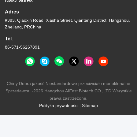
Nasz adres
Adres
#383, Qiaoxin Road, Xiasha Street, Qiantang District, Hangzhou,
Zhejiang, PRChina
Tel.
86-571-56267891
Chiny Dobra jakość Niestandardowe przeciwciało monoklonalne
Sprzedawca. -2026 Hangzhou AllTest Biotech CO.,LTD Wszystkie
prawa zastrzeżone.
Polityka prywatności
|
Sitemap