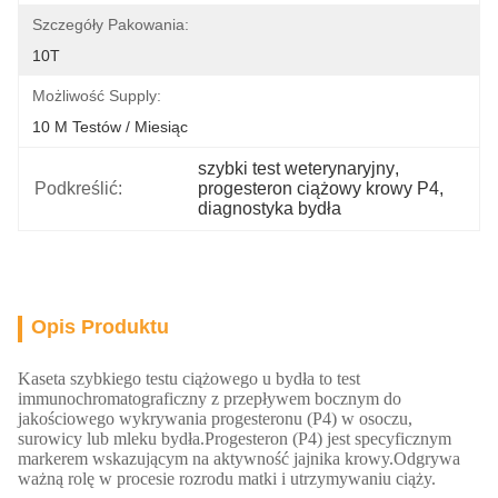
Szczegóły Pakowania:
10T
Możliwość Supply:
10 M Testów / Miesiąc
szybki test weterynaryjny
, 
Podkreślić:
progesteron ciążowy krowy P4
, 
diagnostyka bydła
Opis Produktu
Kaseta szybkiego testu ciążowego u bydła to test
immunochromatograficzny z przepływem bocznym do
jakościowego wykrywania progesteronu (P4) w osoczu,
surowicy lub mleku bydła.Progesteron (P4) jest specyficznym
markerem wskazującym na aktywność jajnika krowy.Odgrywa
ważną rolę w procesie rozrodu matki i utrzymywaniu ciąży.