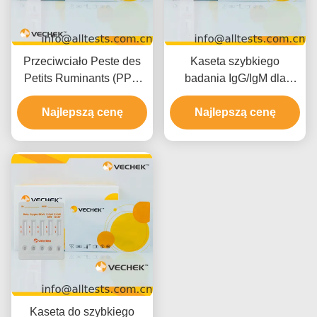
Przeciwciało Peste des
Kaseta szybkiego
Petits Ruminants (PPR
badania IgG/IgM dla
Ab) Kaseta szybkiego
zwierząt koniowatych z
Najlepszą cenę
badania (cała
chorobą z Lyme (cała
Najlepszą cenę
krew/serum/plazma)
krew/serum/plazma)
Kaseta do szybkiego