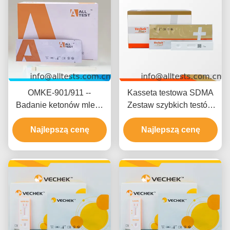
OMKE-901/911 --
Kasseta testowa SDMA
Badanie ketonów mleka
Zestaw szybkich testów
(Milek) - do wykrywania
weterynaryjnych z
ketonów w mleku
Najlepszą cenę
specyficznością 92,45%
Najlepszą cenę
dokładnością 93,58% i
wrażliwością 94,64% dla
badań na psach i kotach