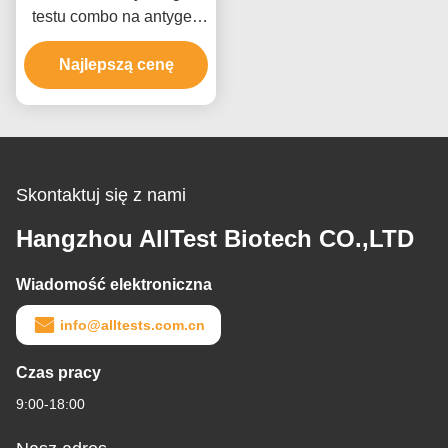
testu combo na antygen
rotawirusa+Cryptosporidia+koronawirusa+E.
Coli K99 +E. Coli O157
Najlepszą cenę
(kał)
Skontaktuj się z nami
Hangzhou AllTest Biotech CO.,LTD
Wiadomość elektroniczna
info@alltests.com.cn
Czas pracy
9:00-18:00