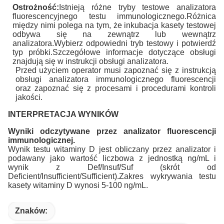
Ostrożność:
Istnieją różne tryby testowe analizatora
fluorescencyjnego testu immunologicznego.Różnica
między nimi polega na tym, że inkubacja kasety testowej
odbywa się na zewnątrz lub wewnątrz
analizatora.Wybierz odpowiedni tryb testowy i potwierdź
typ próbki.Szczegółowe informacje dotyczące obsługi
znajdują się w instrukcji obsługi analizatora.
Przed użyciem operator musi zapoznać się z instrukcją
obsługi analizatora immunologicznego fluorescencji
oraz zapoznać się z procesami i procedurami kontroli
jakości.
INTERPRETACJA WYNIKÓW
Wyniki odczytywane przez analizator fluorescencji
immunologicznej.
Wynik testu witaminy D jest obliczany przez analizator i
podawany jako wartość liczbowa z jednostką ng/mL i
wynik z Def/Insuf/Suf (skrót od
Deficient/Insufficient/Sufficient).Zakres wykrywania testu
kasety witaminy D wynosi 5-100 ng/mL.
Znaków: