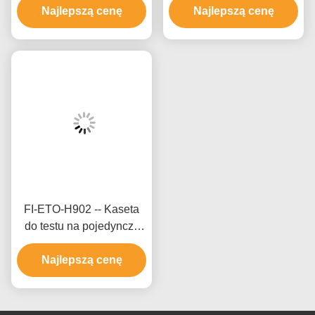
etamfetamina (MET)
Najlepszą cenę
Ketamina (KET) (Włosy)
Najlepszą cenę
FI-ETO-H902 -- Kaseta
do testu na pojedynczy
narkotyk - Etomidat (ETO)
Najlepszą cenę
(Włosy)