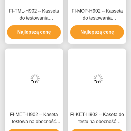
FI-TML-H902 -- Kasseta
FI-MOP-H902 -- Kasseta
do testowania
do testowania
pojedynczych leków -
pojedynczych leków - M
Tramadol (TML) (włosy)
Najlepszą cenę
orfina (MOP) (włosy)
Najlepszą cenę
FI-MET-H902 -- Kaseta
FI-KET-H902 -- Kaseta do
testowa na obecność
testu na obecność
pojedynczego leku - M
pojedynczego leku -