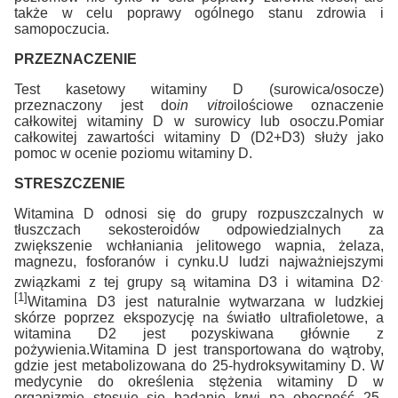
także w celu poprawy ogólnego stanu zdrowia i
samopoczucia.
PRZEZNACZENIE
Test kasetowy witaminy D (surowica/osocze)
przeznaczony jest do
in vitro
ilościowe oznaczenie
całkowitej witaminy D w surowicy lub osoczu.Pomiar
całkowitej zawartości witaminy D (D2+D3) służy jako
pomoc w ocenie poziomu witaminy D.
STRESZCZENIE
Witamina D odnosi się do grupy rozpuszczalnych w
tłuszczach sekosteroidów odpowiedzialnych za
zwiększenie wchłaniania jelitowego wapnia, żelaza,
magnezu, fosforanów i cynku.U ludzi najważniejszymi
.
związkami z tej grupy są witamina D3 i witamina D2
[1]
Witamina D3 jest naturalnie wytwarzana w ludzkiej
skórze poprzez ekspozycję na światło ultrafioletowe, a
witamina D2 jest pozyskiwana głównie z
pożywienia.Witamina D jest transportowana do wątroby,
gdzie jest metabolizowana do 25-hydroksywitaminy D. W
medycynie do określenia stężenia witaminy D w
organizmie stosuje się badanie krwi na obecność 25-