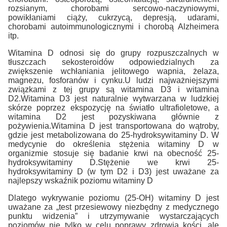
rozsianym, chorobami sercowo-naczyniowymi,
powikłaniami ciąży, cukrzycą, depresją, udarami,
chorobami autoimmunologicznymi i chorobą Alzheimera
itp.
Witamina D odnosi się do grupy rozpuszczalnych w
tłuszczach sekosteroidów odpowiedzialnych za
zwiększenie wchłaniania jelitowego wapnia, żelaza,
magnezu, fosforanów i cynku.U ludzi najważniejszymi
związkami z tej grupy są witamina D3 i witamina
D2.Witamina D3 jest naturalnie wytwarzana w ludzkiej
skórze poprzez ekspozycję na światło ultrafioletowe, a
witamina D2 jest pozyskiwana głównie z
pożywienia.Witamina D jest transportowana do wątroby,
gdzie jest metabolizowana do 25-hydroksywitaminy D. W
medycynie do określenia stężenia witaminy D w
organizmie stosuje się badanie krwi na obecność 25-
hydroksywitaminy D.Stężenie we krwi 25-
hydroksywitaminy D (w tym D2 i D3) jest uważane za
najlepszy wskaźnik poziomu witaminy D
Dlatego wykrywanie poziomu (25-OH) witaminy D jest
uważane za „test przesiewowy niezbędny z medycznego
punktu widzenia” i utrzymywanie wystarczających
poziomów nie tylko w celu poprawy zdrowia kości, ale