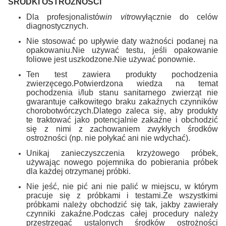
ŚRODKI OSTROŻNOŚCI
Dla profesjonalistów
in vitro
wyłącznie do celów
diagnostycznych.
Nie stosować po upływie daty ważności podanej na
opakowaniu.Nie używać testu, jeśli opakowanie
foliowe jest uszkodzone.Nie używać ponownie.
Ten test zawiera produkty pochodzenia
zwierzęcego.Potwierdzona wiedza na temat
pochodzenia i/lub stanu sanitarnego zwierząt nie
gwarantuje całkowitego braku zakaźnych czynników
chorobotwórczych.Dlatego zaleca się, aby produkty
te traktować jako potencjalnie zakaźne i obchodzić
się z nimi z zachowaniem zwykłych środków
ostrożności (np. nie połykać ani nie wdychać).
Unikaj zanieczyszczenia krzyżowego próbek,
używając nowego pojemnika do pobierania próbek
dla każdej otrzymanej próbki.
Nie jeść, nie pić ani nie palić w miejscu, w którym
pracuje się z próbkami i testami.Ze wszystkimi
próbkami należy obchodzić się tak, jakby zawierały
czynniki zakaźne.Podczas całej procedury należy
przestrzegać ustalonych środków ostrożności