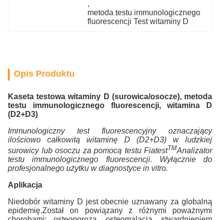
, 
metoda testu immunologicznego 
fluorescencji Test witaminy D
Opis Produktu
Kaseta testowa witaminy D (surowica/osocze), metoda
testu immunologicznego fluorescencji, witamina D
(D2+D3)
Immunologiczny test fluorescencyjny oznaczający
ilościowo całkowitą witaminę D (D2+D3) w ludzkiej
TM
surowicy lub osoczu za pomocą testu Fiatest
Analizator
testu immunologicznego fluorescencji.
Wyłącznie do
profesjonalnego użytku w diagnostyce in vitro.
Aplikacja
Niedobór witaminy D jest obecnie uznawany za globalną
epidemię.Został on powiązany z różnymi poważnymi
chorobami: osteoporozą, osteomalacją, stwardnieniem