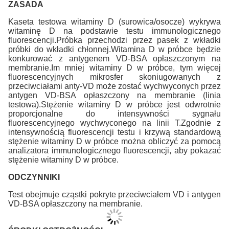
ZASADA
Kaseta testowa witaminy D (surowica/osocze) wykrywa
witaminę D na podstawie testu immunologicznego
fluorescencji.Próbka przechodzi przez pasek z wkładki
próbki do wkładki chłonnej.Witamina D w próbce będzie
konkurować z antygenem VD-BSA opłaszczonym na
membranie.Im mniej witaminy D w próbce, tym więcej
fluorescencyjnych mikrosfer skoniugowanych z
przeciwciałami anty-VD może zostać wychwyconych przez
antygen VD-BSA opłaszczony na membranie (linia
testowa).Stężenie witaminy D w próbce jest odwrotnie
proporcjonalne do intensywności sygnału
fluorescencyjnego wychwyconego na linii T.Zgodnie z
intensywnością fluorescencji testu i krzywą standardową
stężenie witaminy D w próbce można obliczyć za pomocą
analizatora immunologicznego fluorescencji, aby pokazać
stężenie witaminy D w próbce.
ODCZYNNIKI
Test obejmuje cząstki pokryte przeciwciałem VD i antygen
VD-BSA opłaszczony na membranie.