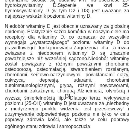
hydroksywitaminy D.Stężenie we krwi 25-
hydroksywitaminy D (w tym D2 i D3) jest uważane za
najlepszy wskaźnik poziomu witaminy D.
Niedobór witaminy D jest obecnie uznawany za globalną
epidemię.
Praktycznie każda komórka w naszym ciele ma
receptory dla witaminy D, co oznacza, że ​​wszystkie
wymagają „wystarczającego” poziomu witaminy D do
prawidłowego funkcjonowania.Zagrożenia dla zdrowia
związane z niedoborem witaminy D są znacznie
poważniejsze niż wcześniej sądzono.Niedobór witaminy
został powiązany z różnymi poważnymi chorobami:
osteoporozą, osteomalacją, stwardnieniem rozsianym,
chorobami sercowo-naczyniowymi, powikłaniami ciąży,
cukrzycą, depresją, udarami, chorobami
autoimmunologicznymi, grypą, różnymi nowotworami,
chorobami zakaźnymi, chorobą Alzheimera, otyłością i
[3]
wyższą śmiertelnością itp.
Dlatego teraz wykrywanie
poziomu (25-OH) witaminy D jest uważane za „niezbędny
z medycznego punktu widzenia test przesiewowy” i
utrzymywanie odpowiedniego poziomu nie tylko w celu
poprawy zdrowia kości, ale także w celu poprawy
.
ogólnego stanu zdrowia i samopoczucia