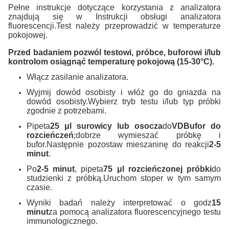
Pełne instrukcje dotyczące korzystania z analizatora
znajdują się w Instrukcji obsługi analizatora
fluorescencji.Test należy przeprowadzić w temperaturze
pokojowej.
Przed badaniem pozwól testowi, próbce, buforowi i/lub
kontrolom osiągnąć temperaturę pokojową (15-30°C).
Włącz zasilanie analizatora.
Wyjmij dowód osobisty i włóż go do gniazda na
dowód osobisty.Wybierz tryb testu i/lub typ próbki
zgodnie z potrzebami.
Pipeta
25 μl surowicy lub osocza
do
VD
Bufor do
rozcieńczeń
;dobrze wymieszać próbkę i
bufor.Następnie pozostaw mieszaninę do reakcji
2-5
minut
.
Po
2-5 minut
, pipeta
75 μl rozcieńczonej próbki
do
studzienki z próbką.Uruchom stoper w tym samym
czasie.
Wyniki badań należy interpretować o godz
15
minut
za pomocą analizatora fluorescencyjnego testu
immunologicznego.