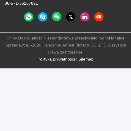
86-571-56267891
Chiny Dobra jakość Niestandardowe przeciwciało monoklonalne
Sprzedawca. -2026 Hangzhou AllTest Biotech CO.,LTD Wszystkie
prawa zastrzeżone.
Polityka prywatności
|
Sitemap