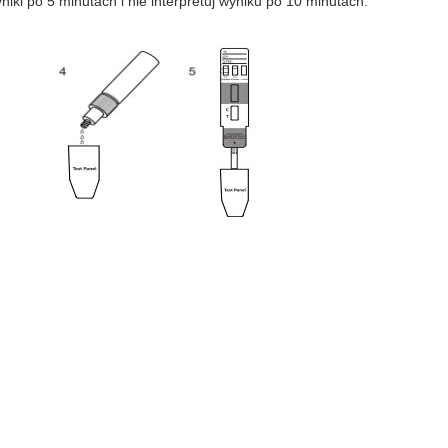
niki po 5 minutach i nie interpretuj wyniku po 10 minutach.