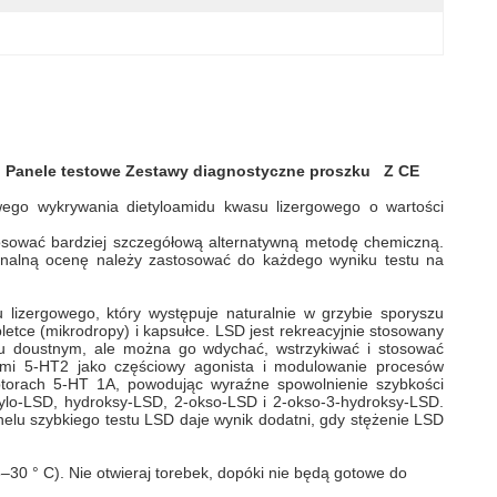
l Panele testowe
Zestawy diagnostyczne
proszku
Z CE
wego wykrywania dietyloamidu kwasu lizergowego o wartości
tosować bardziej szczegółową alternatywną metodę chemiczną.
jonalną ocenę należy zastosować do każdego wyniku testu na
 lizergowego, który występuje naturalnie w grzybie sporyszu
etce (mikrodropy) i kapsułce. LSD jest rekreacyjnie stosowany
niu doustnym, ale można go wdychać, wstrzykiwać i stosować
rami 5-HT2 jako częściowy agonista i modulowanie procesów
torach 5-HT 1A, powodując wyraźne spowolnienie szybkości
ylo-LSD, hydroksy-LSD, 2-okso-LSD i 2-okso-3-hydroksy-LSD.
elu szybkiego testu LSD daje wynik dodatni, gdy stężenie LSD
30 ° C). Nie otwieraj torebek, dopóki nie będą gotowe do