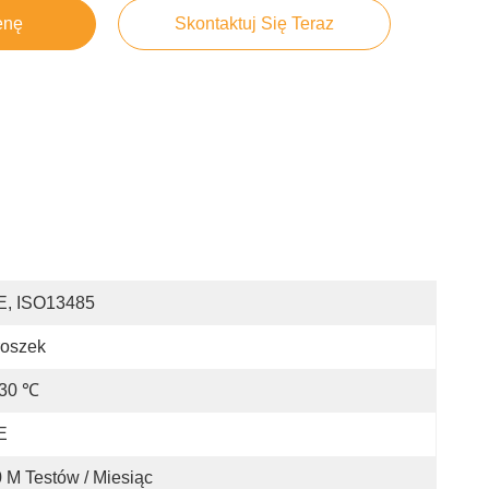
enę
Skontaktuj Się Teraz
E, ISO13485
roszek
-30 ℃
E
 M Testów / Miesiąc