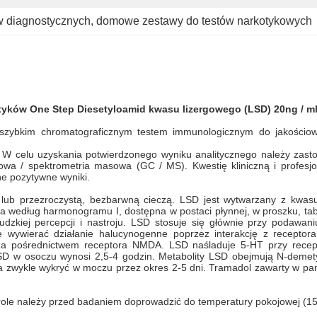
w diagnostycznych
, 
domowe zestawy do testów narkotykowych
tyków
One Step
Diesetyloamid
kwasu lizergowego (LSD)
20ng / m
t szybkim chromatograficznym testem immunologicznym do jakościo
o. W celu uzyskania potwierdzonego wyniku analitycznego należy zas
owa / spektrometria masowa (GC / MS). Kwestię kliniczną i profes
e pozytywne wyniki.
lub przezroczystą, bezbarwną cieczą. LSD jest wytwarzany z kwasu
na według harmonogramu I, dostępna w postaci płynnej, w proszku, tabl
dzkiej percepcji i nastroju. LSD stosuje się głównie przy podawa
e wywierać działanie halucynogenne poprzez interakcję z recepto
 za pośrednictwem receptora NMDA. LSD naśladuje 5-HT przy recep
SD w osoczu wynosi 2,5-4 godzin. Metabolity LSD obejmują N-demet
 zwykle wykryć w moczu przez okres 2-5 dni. Tramadol zawarty w pan
role należy przed badaniem doprowadzić do temperatury pokojowej (15–