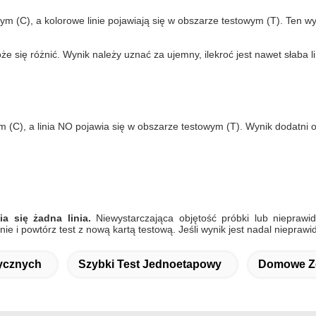
ym (C), a kolorowe linie pojawiają się w obszarze testowym (T). Ten wy
 się różnić. Wynik należy uznać za ujemny, ilekroć jest nawet słaba li
 (C), a linia NO pojawia się w obszarze testowym (T). Wynik dodatni oz
 się żadna linia.
Niewystarczająca objętość próbki lub nieprawi
nie i powtórz test z nową kartą testową. Jeśli wynik jest nadal nieprawi
ycznych
Szybki Test Jednoetapowy
Domowe Ze