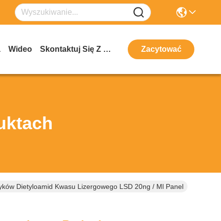
a
Wideo
Skontaktuj Się Z Nami
Zacytować
uktach
ków Dietyloamid Kwasu Lizergowego LSD 20ng / Ml Panel