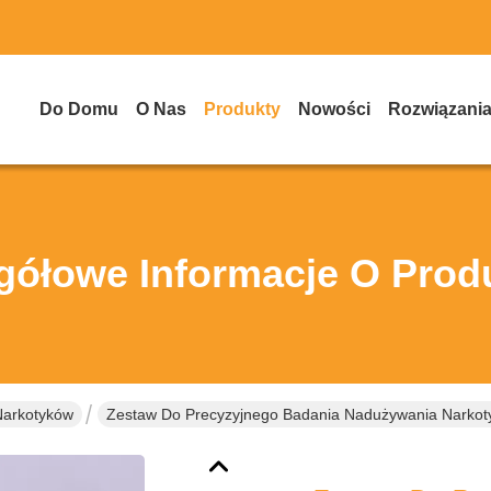
Do Domu
O Nas
Produkty
Nowości
Rozwiązani
gółowe Informacje O Prod
Narkotyków
Zestaw Do Precyzyjnego Badania Nadużywania Narkoty