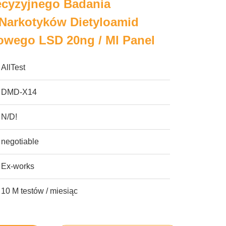
ecyzyjnego Badania
Narkotyków Dietyloamid
owego LSD 20ng / Ml Panel
AllTest
DMD-X14
N/D!
negotiable
Ex-works
10 M testów / miesiąc