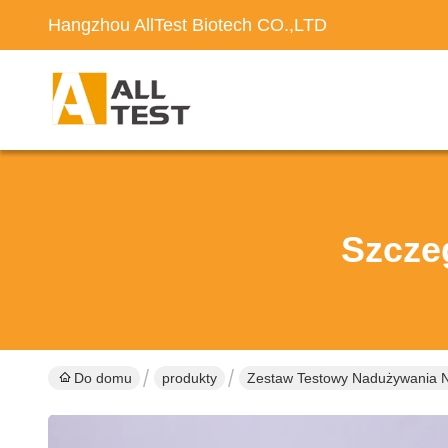
Hangzhou AllTest Biotech CO.,LTD
Szcze
Do domu
produkty
Zestaw Testowy Nadużywania 