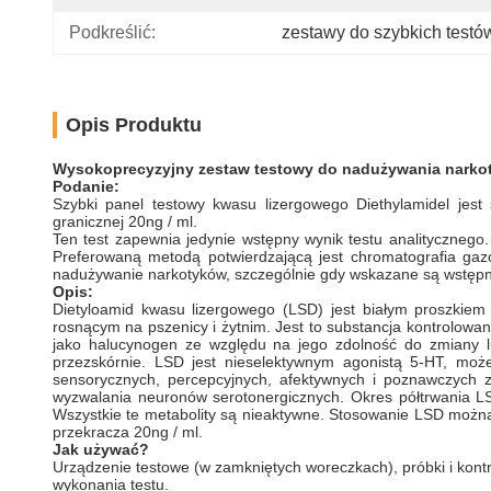
Podkreślić:
zestawy do szybkich testó
Opis Produktu
Wysokoprecyzyjny
zestaw testowy do nadużywania narko
Podanie:
Szybki panel testowy kwasu lizergowego Diethylamidel jes
granicznej 20ng / ml.
Ten test zapewnia jedynie wstępny wynik testu analityczneg
Preferowaną metodą potwierdzającą jest chromatografia gaz
nadużywanie narkotyków, szczególnie gdy wskazane są wstępn
Opis:
Dietyloamid kwasu lizergowego (LSD) jest białym proszkiem 
rosnącym na pszenicy i żytnim. Jest to substancja kontrolowa
jako halucynogen ze względu na jego zdolność do zmiany lu
przezskórnie. LSD jest nieselektywnym agonistą 5-HT, moż
sensorycznych, percepcyjnych, afektywnych i poznawczych
wyzwalania neuronów serotonergicznych. Okres półtrwania L
Wszystkie te metabolity są nieaktywne. Stosowanie LSD można
przekracza 20ng / ml.
Jak używać?
Urządzenie testowe (w zamkniętych woreczkach), próbki i kont
wykonania testu.