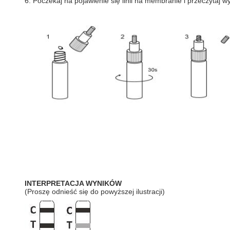
6. Poczekaj na pojawienie się linii na membranie i przeczytaj wy
INTERPRETACJA WYNIKÓW
(Proszę odnieść się do powyższej ilustracji)