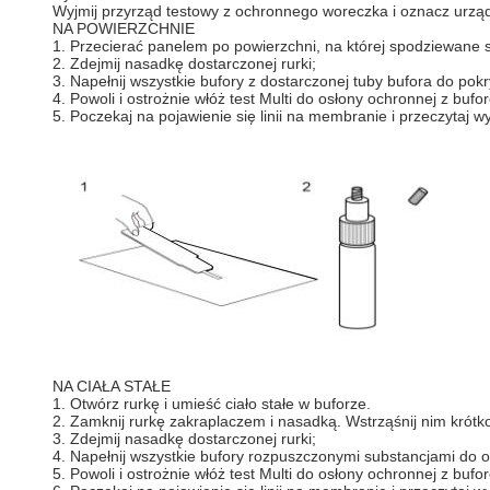
Wyjmij przyrząd testowy z ochronnego woreczka i oznacz urządz
NA POWIERZCHNIE
1. Przecierać panelem po powierzchni, na której spodziewane s
2. Zdejmij nasadkę dostarczonej rurki;
3. Napełnij wszystkie bufory z dostarczonej tuby bufora do pok
4. Powoli i ostrożnie włóż test Multi do osłony ochronnej z buf
5. Poczekaj na pojawienie się linii na membranie i przeczytaj wy
NA CIAŁA STAŁE
1. Otwórz rurkę i umieść ciało stałe w buforze.
2. Zamknij rurkę zakraplaczem i nasadką. Wstrząśnij nim krót
3. Zdejmij nasadkę dostarczonej rurki;
4. Napełnij wszystkie bufory rozpuszczonymi substancjami do o
5. Powoli i ostrożnie włóż test Multi do osłony ochronnej z bufo