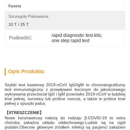
Kaseta
Szczegóły Pakowania:
10 T / 25 T.
rapid diagnostic test kits
, 
Podkreślić:
one step rapid test
Opis Produktu
Szybki test kasetowy 2019-nCoV IgG/IgM to chromatograficzny
test immunologiczny z przepływem bocznym do jakościowego
wykrywania przeciwciał IgG i IgM przeciwko 2019-nCoV w ludzkiej
krwi pełnej, surowicy lub próbce osocza, a także w próbce krwi
pełnej z opuszki palca.
【STRESZCZENIE】
Nowe koronawirusy należą do rodzaju β.COVID-19 to ostra
choroba zakaźna układu oddechowego.Ludzie są na ogół
podatni.Obecnie głównym źródłem infekcji są pacjenci zakażeni