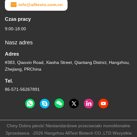
info@alltests.com.cn
Czas pracy
9:00-18:00
Nasz adres
Adres
#383, Qiaoxin Road, Xiasha Street, Qiantang District, Hangzhou,
Zhejiang, PRChina
Tel.
86-571-56267891
Chiny Dobra jakość Niestandardowe przeciwciało monoklonalne
Sprzedawca. -2026 Hangzhou AllTest Biotech CO.,LTD Wszystkie