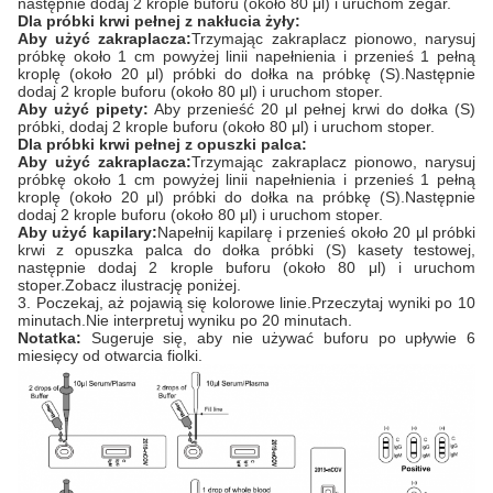
następnie dodaj 2 krople buforu (około 80 μl) i uruchom zegar.
Dla próbki krwi pełnej z nakłucia żyły:
Aby użyć zakraplacza:
Trzymając zakraplacz pionowo, narysuj
próbkę około 1 cm powyżej linii napełnienia i przenieś 1 pełną
kroplę (około 20 μl) próbki do dołka na próbkę (S).Następnie
dodaj 2 krople buforu (około 80 μl) i uruchom stoper.
Aby użyć pipety:
Aby przenieść 20 μl pełnej krwi do dołka (S)
próbki, dodaj 2 krople buforu (około 80 μl) i uruchom stoper.
Dla próbki krwi pełnej z opuszki palca:
Aby użyć zakraplacza:
Trzymając zakraplacz pionowo, narysuj
próbkę około 1 cm powyżej linii napełnienia i przenieś 1 pełną
kroplę (około 20 μl) próbki do dołka na próbkę (S).Następnie
dodaj 2 krople buforu (około 80 μl) i uruchom stoper.
Aby użyć kapilary:
Napełnij kapilarę i przenieś około 20 μl próbki
krwi z opuszka palca do dołka próbki (S) kasety testowej,
następnie dodaj 2 krople buforu (około 80 μl) i uruchom
stoper.Zobacz ilustrację poniżej.
3. Poczekaj, aż pojawią się kolorowe linie.Przeczytaj wyniki po 10
minutach.Nie interpretuj wyniku po 20 minutach.
Notatka:
Sugeruje się, aby nie używać buforu po upływie 6
miesięcy od otwarcia fiolki.