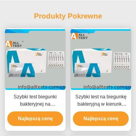
Produkty Pokrewne
Szybki test biegunki
Szybki test na biegunkę
bakteryjnej na
bakteryjną w kierunku
Shigella/Cholerae/C.diff z
Shigella/Salmonella/C.diff
czasem odczytu 10 minut,
Najlepszą cenę
z szybkimi wynikami w 10
Najlepszą cenę
certyfikat CE i wysoka
minut, wysoka
dokładność
dokładność i łatwa