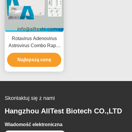
Rotavirus Adenovirus
Astrovirus Combo Rapid
Test z czasem odczytu 15
minut Certyfikat CE i
Najlepszą cenę
wysoka dokładność
Skontaktuj się z nami
Hangzhou AllTest Biotech CO.,LTD
Wiadomość elektroniczna