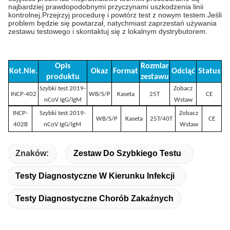
najbardziej prawdopodobnymi przyczynami uszkodzenia linii
kontrolnej.Przejrzyj procedurę i powtórz test z nowym testem.Jeśli
problem będzie się powtarzał, natychmiast zaprzestań używania
zestawu testowego i skontaktuj się z lokalnym dystrybutorem.
Opis
Rozmiar
Kot.Nie.
Okaz
Format
Odciąć
Status
produktu
zestawu
Szybki test 2019-
Zobacz
INCP-402
WB/S/P
Kaseta
25T
CE
nCoV IgG/IgM
Wstaw
INCP-
Szybki test 2019-
Zobacz
WB/S/P
Kaseta
25T/40T
CE
402B
nCoV IgG/IgM
Wstaw
Znaków:
Zestaw Do Szybkiego Testu
Testy Diagnostyczne W Kierunku Infekcji
Testy Diagnostyczne Chorób Zakaźnych