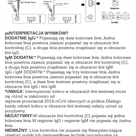
ja
INTERPRETACJA WYNIKÓW
?
DODATNIE IgG:*
Pojawiają się dwie kolorowe linie.Jedna
kolorowa linia powinna zawsze pojawiać się w obszarze linii
kontrolnej (C), a druga linia powinna znajdować się w obszarze
linii IgG.
IgM DODATNI:*
Pojawiają się dwie kolorowe linie.Jedna kolorowa
linia powinna zawsze pojawiać się w obszarze linii kontrolnej (C),
a druga linia powinna znajdować się w obszarze linii IgM.
IgG i IgM DODATNI:* Pojawiają się trzy kolorowe linie.Jedna
kolorowa linia powinna zawsze pojawiać się w obszarze linii
kontrolnej (C), a dwie linie testowe powinny znajdować się w
obszarze linii IgG i linii IgM.
*UWAGA:
Intensywność koloru w obszarach linii testowej może
się różnić w zależności od
stężenie przeciwciał 2019-nCoV obecnych w próbce.Dlatego
każdy odcień koloru w obszarze linii testowej należy uznać za
pozytywny.
NEGATYWNY:
W obszarze linii kontrolnej (C) pojawia się jedna
kolorowa linia.W regionie IgG i regionie IgM nie pojawia się żadna
linia.
NIEWAŻNY:
Linia kontrolna nie pojawia się.Niewystarczająca
objętość próbki lub nieprawidłowe techniki proceduralne są