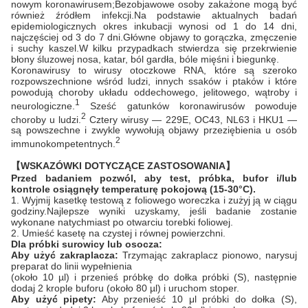
nowym koronawirusem;Bezobjawowe osoby zakażone mogą być
również źródłem infekcji.Na podstawie aktualnych badań
epidemiologicznych okres inkubacji wynosi od 1 do 14 dni,
najczęściej od 3 do 7 dni.Główne objawy to gorączka, zmęczenie
i suchy kaszel.W kilku przypadkach stwierdza się przekrwienie
błony śluzowej nosa, katar, ból gardła, bóle mięśni i biegunkę.
Koronawirusy to wirusy otoczkowe RNA, które są szeroko
rozpowszechnione wśród ludzi, innych ssaków i ptaków i które
powodują choroby układu oddechowego, jelitowego, wątroby i
1
neurologiczne.
Sześć gatunków koronawirusów powoduje
2
choroby u ludzi.
Cztery wirusy — 229E, OC43, NL63 i HKU1 —
są powszechne i zwykle wywołują objawy przeziębienia u osób
2
immunokompetentnych.
【WSKAZÓWKI DOTYCZĄCE ZASTOSOWANIA】
Przed badaniem pozwól, aby test, próbka, bufor i/lub
kontrole osiągnęły temperaturę pokojową (15-30°C).
1. Wyjmij kasetkę testową z foliowego woreczka i zużyj ją w ciągu
godziny.Najlepsze wyniki uzyskamy, jeśli badanie zostanie
wykonane natychmiast po otwarciu torebki foliowej.
2. Umieść kasetę na czystej i równej powierzchni.
Dla próbki surowicy lub osocza:
Aby użyć zakraplacza:
Trzymając zakraplacz pionowo, narysuj
preparat do linii wypełnienia
(około 10 µl) i przenieś próbkę do dołka próbki (S), następnie
dodaj 2 krople buforu (około 80 µl) i uruchom stoper.
Aby użyć pipety:
Aby przenieść 10 μl próbki do dołka (S),