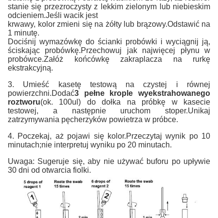
stanie się przezroczysty z lekkim zielonym lub niebieskim
odcieniem.Jeśli wacik jest
krwawy, kolor zmieni się na żółty lub brązowy.Odstawić na
1 minutę.
Dociśnij wymazówkę do ścianki probówki i wyciągnij ją,
ściskając probówkę.Przechowuj jak najwięcej płynu w
probówce.Załóż końcówkę zakraplacza na rurkę
ekstrakcyjną.
3. Umieść kasetę testową na czystej i równej
powierzchni.Dodać
3 pełne krople wyekstrahowanego
roztworu
(ok. 100ul) do dołka na próbkę w kasecie
testowej, a następnie uruchom stoper.Unikaj
zatrzymywania pęcherzyków powietrza w próbce.
4. Poczekaj, aż pojawi się kolor.Przeczytaj wynik po 10
minutach;nie interpretuj wyniku po 20 minutach.
Uwaga: Sugeruje się, aby nie używać buforu po upływie
30 dni od otwarcia fiolki.