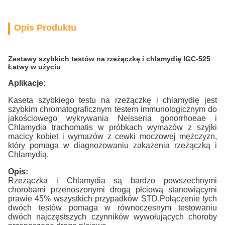
Opis Produktu
Zestawy szybkich testów na rzeżączkę i chlamydię IGC-525
Łatwy w użyciu
Aplikacje:
Kaseta szybkiego testu na rzeżączkę i chlamydię jest
szybkim chromatograficznym testem immunologicznym do
jakościowego wykrywania Neisseria gonorrhoeae i
Chlamydia trachomatis w próbkach wymazów z szyjki
macicy kobiet i wymazów z cewki moczowej mężczyzn,
który pomaga w diagnozowaniu zakażenia rzeżączką i
Chlamydią.
Opis:
Rzeżączka i Chlamydia są bardzo powszechnymi
chorobami przenoszonymi drogą płciową stanowiącymi
prawie 45% wszystkich przypadków STD.Połączenie tych
dwóch testów pomaga w równoczesnym testowaniu
dwóch najczęstszych czynników wywołujących choroby