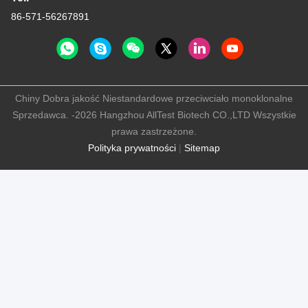
86-571-56267891
Chiny Dobra jakość Niestandardowe przeciwciało monoklonalne
Sprzedawca. -2026 Hangzhou AllTest Biotech CO.,LTD Wszystkie
prawa zastrzeżone.
Polityka prywatności
|
Sitemap