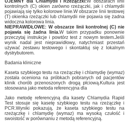
UJEMNY dla Chlamydii i Rzeżączki:
W obszarach linii
kontrolnych (C) okien zarówno rzeżączki, jak i chlamydii
pojawiają się tylko kolorowe linie.W obszarze linii testowej
(T) okienka rzeżączki lub chlamydii nie pojawia się żadna
widoczna kolorowa linia.
NIEPRAWIDŁOWE: W obszarze linii kontrolnej (C) nie
pojawia się żadna linia.
W takim przypadku ponownie
przeczytaj instrukcje i powtórz test z nowym testem.Jeśli
wynik nadal jest nieprawidłowy, natychmiast przestań
używać zestawu testowego i skontaktuj się z lokalnym
dystrybutorem.
Badania kliniczne
Kaseta szybkiego testu na rzeżączkę i chlamydię (wymaz)
została oceniona na próbkach pobranych od pacjentów
klinik chorób przenoszonych drogą płciową.Kultura jest
stosowana jako metoda referencyjna dla
Jako metodę referencyjną dla kasety Chlamydia Rapid
Test stosuje się kasetę szybkiego testu na rzeżączkę i
PCR.Wyniki pokazują, że kaseta szybkiego testu na
rzeżączkę i chlamydię (wymaz) ma wysoką czułość i
swoistość w porównaniu z metodą referencyjną.