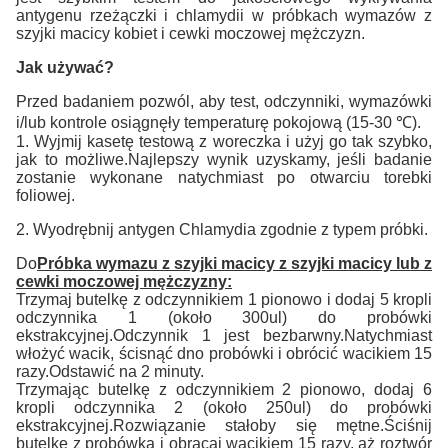
antygenu rzeżączki i chlamydii w próbkach wymazów z
szyjki macicy kobiet i cewki moczowej mężczyzn.
Jak używać?
Przed badaniem pozwól, aby test, odczynniki, wymazówki
i/lub kontrole osiągnęły temperaturę pokojową (15-30 ℃).
1. Wyjmij kasetę testową z woreczka i użyj go tak szybko,
jak to możliwe.Najlepszy wynik uzyskamy, jeśli badanie
zostanie wykonane natychmiast po otwarciu torebki
foliowej.
2. Wyodrębnij antygen Chlamydia zgodnie z typem próbki.
Do
Próbka wymazu z szyjki macicy z szyjki macicy lub z
cewki moczowej mężczyzny:
Trzymaj butelkę z odczynnikiem 1 pionowo i dodaj 5 kropli
odczynnika 1 (około 300ul) do probówki
ekstrakcyjnej.Odczynnik 1 jest bezbarwny.Natychmiast
włożyć wacik, ścisnąć dno probówki i obrócić wacikiem 15
razy.Odstawić na 2 minuty.
Trzymając butelkę z odczynnikiem 2 pionowo, dodaj 6
kropli odczynnika 2 (około 250ul) do probówki
ekstrakcyjnej.Rozwiązanie stałoby się mętne.Ściśnij
butelkę z probówką i obracaj wacikiem 15 razy, aż roztwór