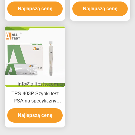
Cała krew / surowica /
prostaty PSA do
Najlepszą cenę
plazma
Najlepszą cenę
samokontroli
TPS-403P Szybki test
PSA na specyficzny
antygen prostaty
Najlepszą cenę