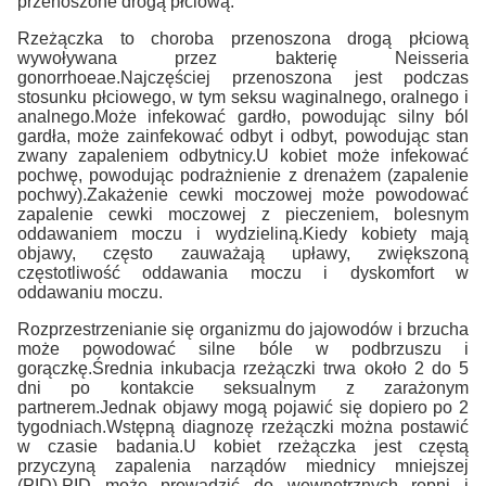
przenoszone drogą płciową.
Rzeżączka to choroba przenoszona drogą płciową
wywoływana przez bakterię Neisseria
gonorrhoeae.Najczęściej przenoszona jest podczas
stosunku płciowego, w tym seksu waginalnego, oralnego i
analnego.Może infekować gardło, powodując silny ból
gardła, może zainfekować odbyt i odbyt, powodując stan
zwany zapaleniem odbytnicy.U kobiet może infekować
pochwę, powodując podrażnienie z drenażem (zapalenie
pochwy).Zakażenie cewki moczowej może powodować
zapalenie cewki moczowej z pieczeniem, bolesnym
oddawaniem moczu i wydzieliną.Kiedy kobiety mają
objawy, często zauważają upławy, zwiększoną
częstotliwość oddawania moczu i dyskomfort w
oddawaniu moczu.
Rozprzestrzenianie się organizmu do jajowodów i brzucha
może powodować silne bóle w podbrzuszu i
gorączkę.Średnia inkubacja rzeżączki trwa około 2 do 5
dni po kontakcie seksualnym z zarażonym
partnerem.Jednak objawy mogą pojawić się dopiero po 2
tygodniach.Wstępną diagnozę rzeżączki można postawić
w czasie badania.U kobiet rzeżączka jest częstą
przyczyną zapalenia narządów miednicy mniejszej
(PID).PID może prowadzić do wewnętrznych ropni i