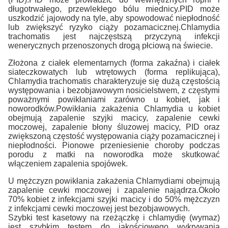
długotrwałego, przewlekłego bólu miednicy.PID może
uszkodzić jajowody na tyle, aby spowodować niepłodność
lub zwiększyć ryzyko ciąży pozamacicznej.Chlamydia
trachomatis jest najczęstszą przyczyną infekcji
wenerycznych przenoszonych drogą płciową na świecie.
Złożona z ciałek elementarnych (forma zakaźna) i ciałek
siateczkowatych lub wtrętowych (forma replikująca),
Chlamydia trachomatis charakteryzuje się dużą częstością
występowania i bezobjawowym nosicielstwem, z częstymi
poważnymi powikłaniami zarówno u kobiet, jak i
noworodków.Powikłania zakażenia Chlamydia u kobiet
obejmują zapalenie szyjki macicy, zapalenie cewki
moczowej, zapalenie błony śluzowej macicy, PID oraz
zwiększoną częstość występowania ciąży pozamacicznej i
niepłodności. Pionowe przeniesienie choroby podczas
porodu z matki na noworodka może skutkować
włączeniem zapalenia spojówek.
U mężczyzn powikłania zakażenia Chlamydiami obejmują
zapalenie cewki moczowej i zapalenie najądrza.Około
70% kobiet z infekcjami szyjki macicy i do 50% mężczyzn
z infekcjami cewki moczowej jest bezobjawowych.
Szybki test kasetowy na rzeżączkę i chlamydię (wymaz)
jest szybkim testem do jakościowego wykrywania