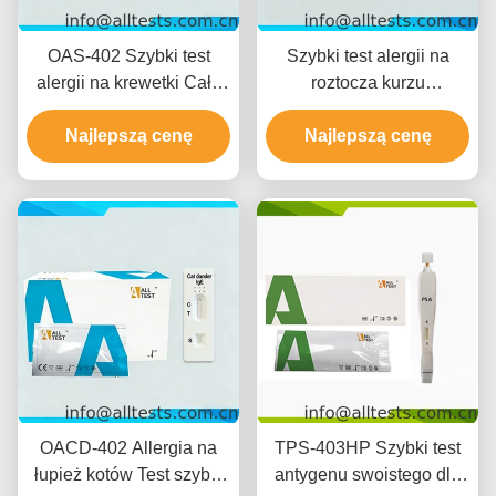
OAS-402 Szybki test
Szybki test alergii na
alergii na krewetki Cała
roztocza kurzu
krew / surowiec / plazma
domowego z krwi pełnej /
Najlepszą cenę
surowicy / osocza OADM-
Najlepszą cenę
402
OACD-402 Allergia na
TPS-403HP Szybki test
łupież kotów Test szybki
antygenu swoistego dla